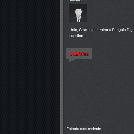
Hola, Gracias por entrar a Pangola Digi
cuestion...
Entrada más reciente