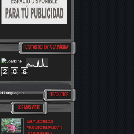
2
0
6
ect Language
▼